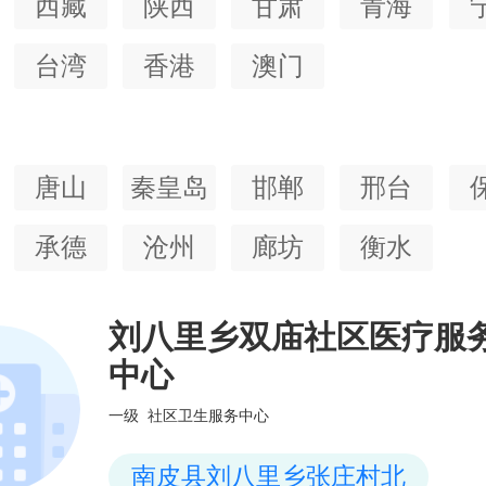
西藏
陕西
甘肃
青海
台湾
香港
澳门
唐山
秦皇岛
邯郸
邢台
承德
沧州
廊坊
衡水
刘八里乡双庙社区医疗服
中心
一级
社区卫生服务中心
南皮县刘八里乡张庄村北