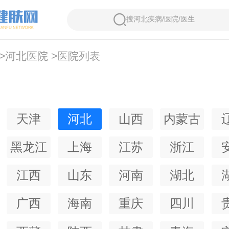
搜河北疾病/医院/医生
>
河北医院
>
医院列表
天津
河北
山西
内蒙古
黑龙江
上海
江苏
浙江
江西
山东
河南
湖北
广西
海南
重庆
四川