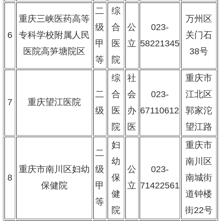
二
综
重庆三峡医药高等
万州区
级
合
公
023-
6
专科学校附属人民
关门石
甲
医
立
58221345
医院高笋塘院区
38号
等
院
综
社
重庆市
二
合
会
023-
江北区
7
重庆望江医院
级
医
办
67110612
郭家沱
院
医
望江路
妇
重庆市
二
幼
南川区
重庆市南川区妇幼
级
公
023-
8
保
南城街
保健院
甲
立
71422561
健
道钟楼
等
院
街22号