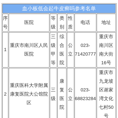
血小板低会起牛皮癣吗参考名单
序
等
类
性
医院
电话
地址
号
级
别
质
三
综
重庆市
重庆市南川区人民
级
合
公
023-
南川区
1
医院
甲
医
立
71420777
南大街
等
院
16号
重庆市
康
九龙坡
重庆医科大学附属
三
复
公
023-
区谢家
2
康复医院大公馆院
级
医
立
68823284
湾文化
区
院
七村50
号