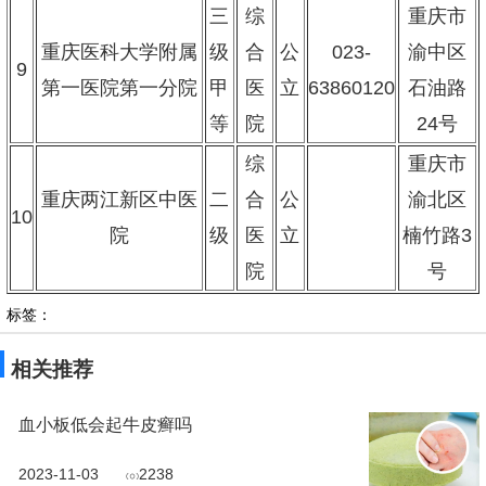
三
综
重庆市
重庆医科大学附属
级
合
公
023-
渝中区
9
第一医院第一分院
甲
医
立
63860120
石油路
等
院
24号
综
重庆市
重庆两江新区中医
二
合
公
渝北区
10
院
级
医
立
楠竹路3
院
号
标签：
相关推荐
血小板低会起牛皮癣吗
2023-11-03
2238