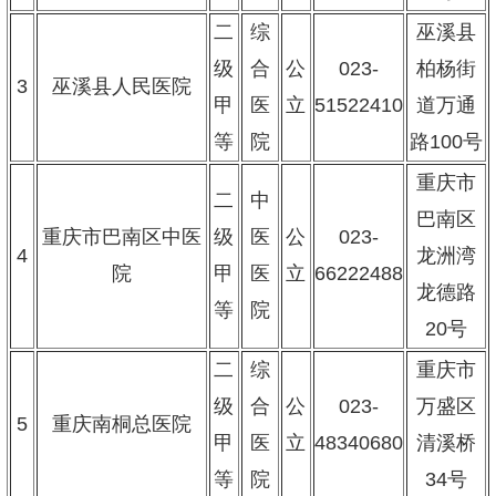
二
综
巫溪县
级
合
公
023-
柏杨街
3
巫溪县人民医院
甲
医
立
51522410
道万通
等
院
路100号
重庆市
二
中
巴南区
重庆市巴南区中医
级
医
公
023-
4
龙洲湾
院
甲
医
立
66222488
龙德路
等
院
20号
二
综
重庆市
级
合
公
023-
万盛区
5
重庆南桐总医院
甲
医
立
48340680
清溪桥
等
院
34号