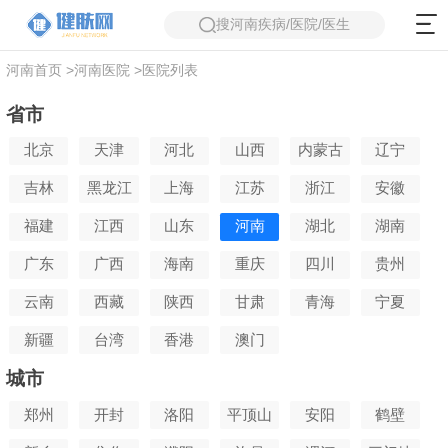
搜河南疾病/医院/医生
河南首页
>
河南医院
>
医院列表
省市
北京
天津
河北
山西
内蒙古
辽宁
吉林
黑龙江
上海
江苏
浙江
安徽
福建
江西
山东
河南
湖北
湖南
广东
广西
海南
重庆
四川
贵州
云南
西藏
陕西
甘肃
青海
宁夏
新疆
台湾
香港
澳门
城市
郑州
开封
洛阳
平顶山
安阳
鹤壁