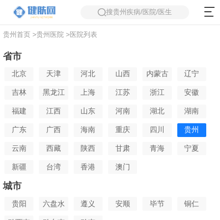
搜贵州疾病/医院/医生
贵州首页
>
贵州医院
>
医院列表
省市
北京
天津
河北
山西
内蒙古
辽宁
吉林
黑龙江
上海
江苏
浙江
安徽
福建
江西
山东
河南
湖北
湖南
广东
广西
海南
重庆
四川
贵州
云南
西藏
陕西
甘肃
青海
宁夏
新疆
台湾
香港
澳门
城市
贵阳
六盘水
遵义
安顺
毕节
铜仁