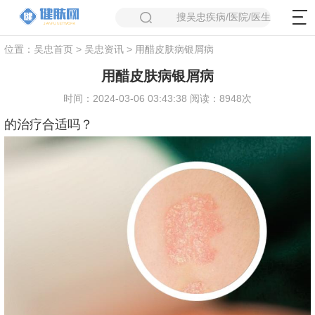
搜吴忠疾病/医院/医生
位置：
吴忠首页
>
吴忠资讯
> 用醋皮肤病银屑病
用醋皮肤病银屑病
时间：2024-03-06 03:43:38 阅读：8948次
的治疗合适吗？